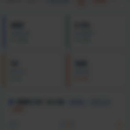
3467173
02:54
4+3+0=07
未中
-
双
480
3.5%
总数据记录
综合准确率
+12.5%
+3.2%
14
386
累计命中
偏差次数
+8
-2.1%
数据统计分析 · 近400期
号码 06
出现 14 次
3.5%
单
8
双
6