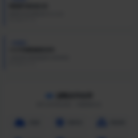
数据源升级完成公告
数据同步延迟降低至50ms以内
2026-07-16
行业资讯
2026年度数据报告发布
全面回顾年度数据趋势与预测表现
2026-07-14
战略合作伙伴
携手业界领先机构，共建数据生态
云数据
智算科技
数联网络